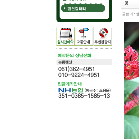
꽃
팬션갤러리
글쓴이 :