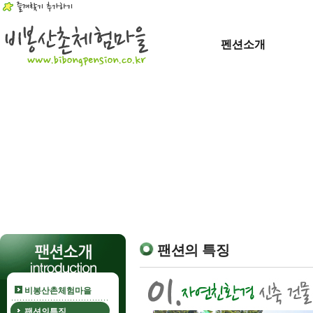
펜션소개
팬션의 특징
비봉산촌체험마을
팬션의특징